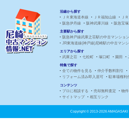
沿線から探す
ＪＲ東海道本線
ＪＲ福知山線
ＪＲ
阪急伊丹線
阪神武庫川線
阪急宝塚
主要駅から探す
阪急神戸線武庫之荘駅の中古マンショ
JR東海道線(神戸線)尼崎駅の中古マン
エリアから探す
武庫之荘
七松町
塚口町
園田
特集で探す
全ての物件を見る
仲介手数料割引
リフォーム済み即入居可
駐車場権利
コンテンツ
プロに相談する
売却無料査定
物件
サイトマップ
相互リンク
Copyright ©
2013-2026 AMAGASAKI