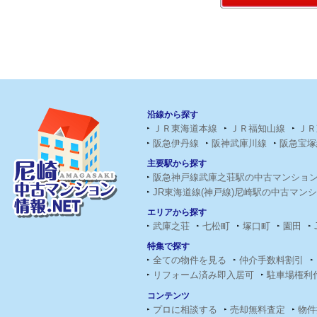
沿線から探す
ＪＲ東海道本線
ＪＲ福知山線
ＪＲ
阪急伊丹線
阪神武庫川線
阪急宝塚
主要駅から探す
阪急神戸線武庫之荘駅の中古マンショ
JR東海道線(神戸線)尼崎駅の中古マン
エリアから探す
武庫之荘
七松町
塚口町
園田
特集で探す
全ての物件を見る
仲介手数料割引
リフォーム済み即入居可
駐車場権利
コンテンツ
プロに相談する
売却無料査定
物件