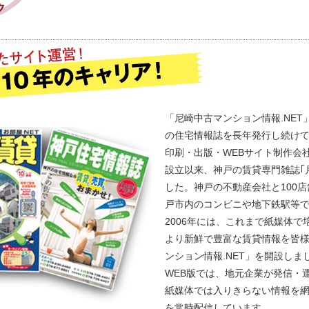
「尼崎中古マンション情報.NE
の住宅情報誌を長年発行し続け
印刷・出版・WEBサイト制作会社
設立以来、神戸の賃貸専門雑誌｢
した。神戸の不動産会社と100
戸市内のコンビニや地下鉄駅等
2006年には、これまで紙媒体
より新鮮で豊富な賃貸情報を皆
ンション情報.NET」を開設しま
WEB版では、地元企業が発信・
紙媒体では入りきらない情報を
を常時配信しています。